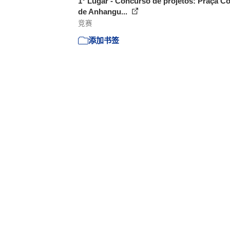
1° Lugar - Concurso de projetos: Praça Co
de Anhangu...
竞赛
添加书签