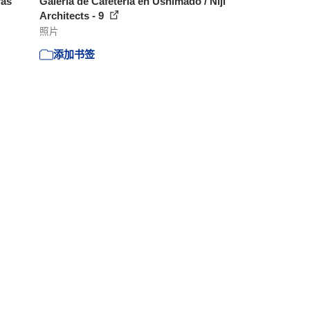
ras
Galería de Cafetería en Ushimado / Niji
Architects - 9
照片
添加书签