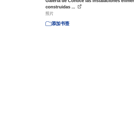
Galería de Conoce las instalaciones efíme
construidas ...
照片
添加书签