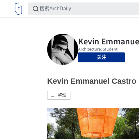
关注
Kevin Emmanuel Cast
整理