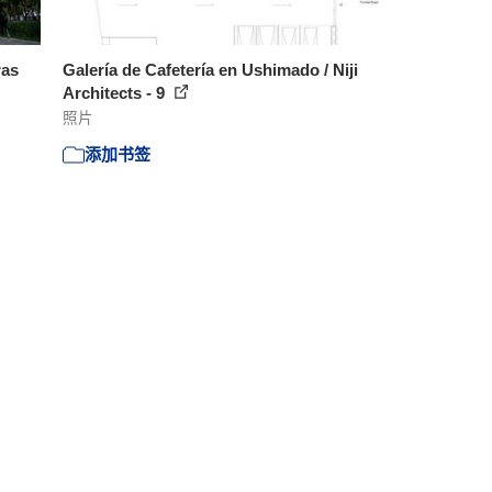
ras
Galería de Cafetería en Ushimado / Niji
Architects - 9
照片
添加书签