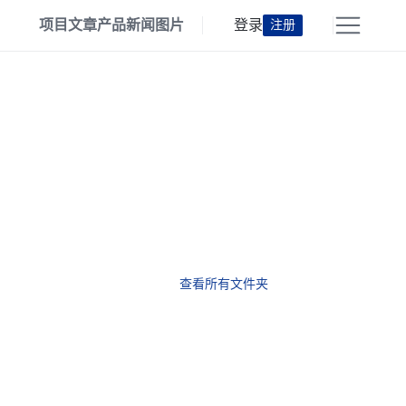
项目
文章
产品
新闻
图片
登录
注册
查看所有文件夹