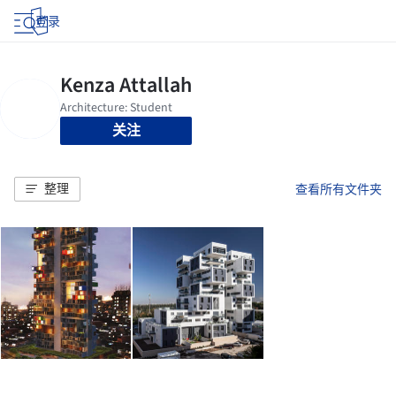
登录
关注
整理
查看所有文件夹