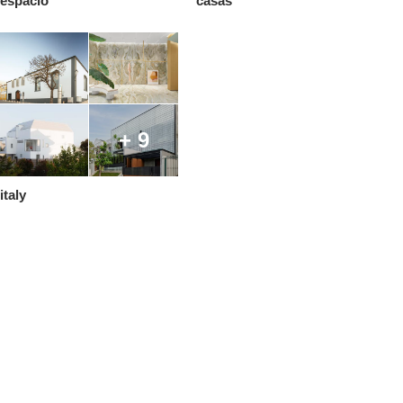
espacio
casas
+ 9
italy