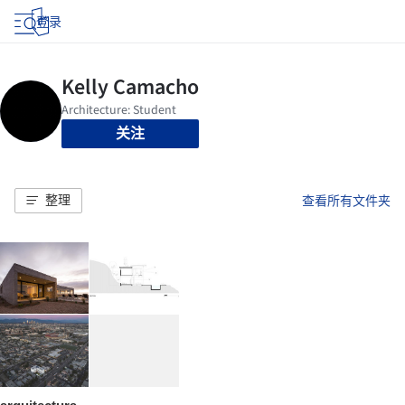
登录
关注
整理
查看所有文件夹