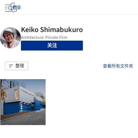
登录
关注
整理
查看所有文件夹