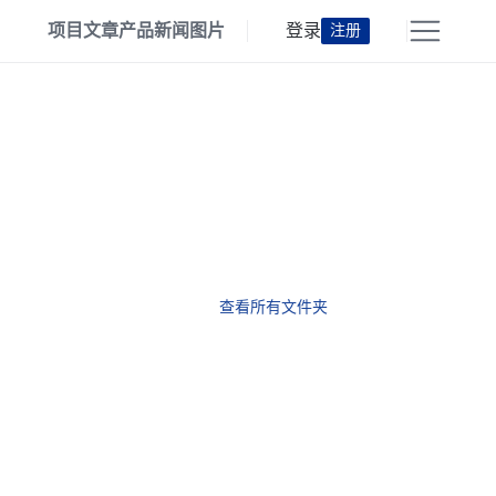
项目
文章
产品
新闻
图片
登录
注册
查看所有文件夹