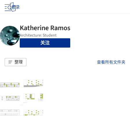
登录
关注
整理
查看所有文件夹