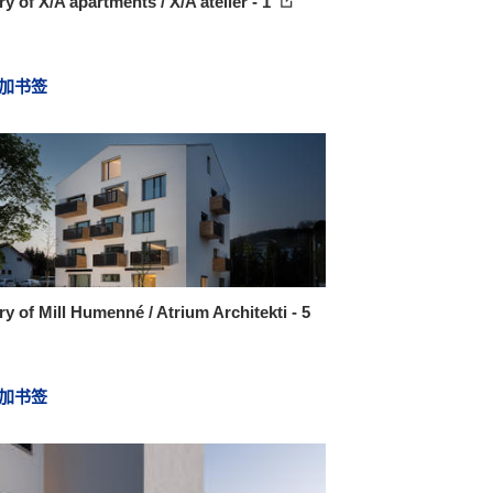
ry of X/A apartments / X/A atelier - 1
加书签
ry of Mill Humenné / Atrium Architekti - 5
加书签