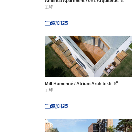
America Apartment / 0E1 Arquitetos
工程
添加书签
Mill Humenné / Atrium Architekti
工程
添加书签