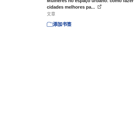
Mulheres no espaço urbano: como fazer
cidades melhores pa...
文章
添加书签