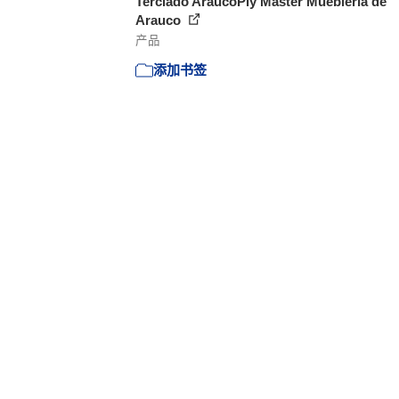
Terciado AraucoPly Master Mueblería de
Arauco
产品
添加书签