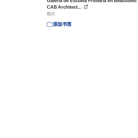
Galería de Escuela Primaria en Beausoleil 
CAB Architect...
照片
添加书签