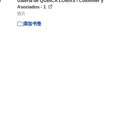
/
Galería de QÚBICA LOMAS / Colonnier y
Asociados - 1
照片
添加书签