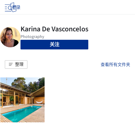
登录
关注
整理
查看所有文件夹