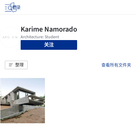
登录
关注
整理
查看所有文件夹