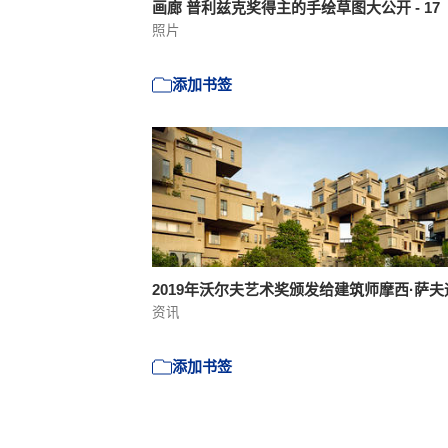
画廊 普利兹克奖得主的手绘草图大公开 - 17
照片
添加书签
2019年沃尔夫艺术奖颁发给建筑师摩西·萨
资讯
添加书签