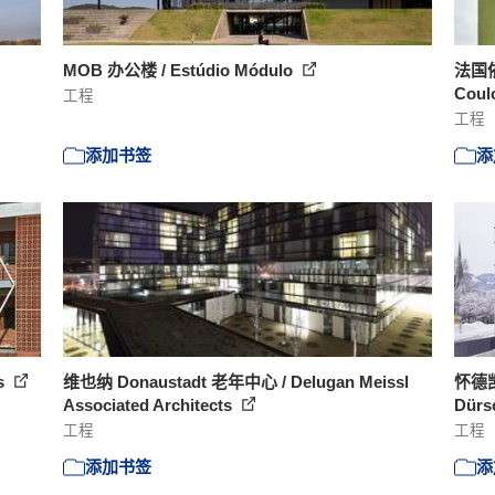
MOB 办公楼 / Estúdio Módulo
法国依
Coul
工程
工程
添加书签
添
s
维也纳 Donaustadt 老年中心 / Delugan Meissl
怀德凯
Associated Architects
Dürs
工程
工程
添加书签
添