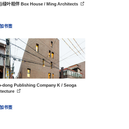
叶相伴 Box House / Ming Architects
加书签
o-dong Publishing Company K / Seoga
itecture
加书签