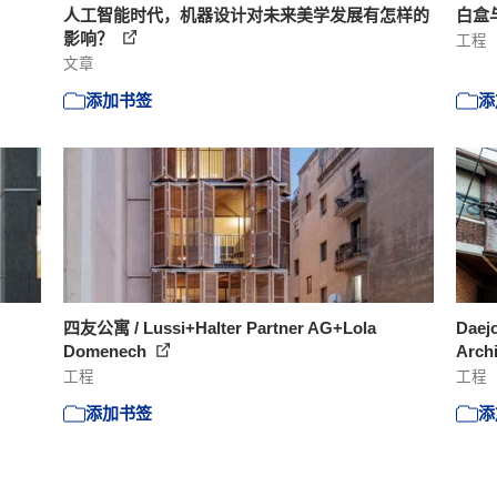
人工智能时代，机器设计对未来美学发展有怎样的
白盒与绿
影响？
工程
文章
添加书签
添
四友公寓 / Lussi+Halter Partner AG+Lola
Daej
Domenech
Arch
工程
工程
添加书签
添