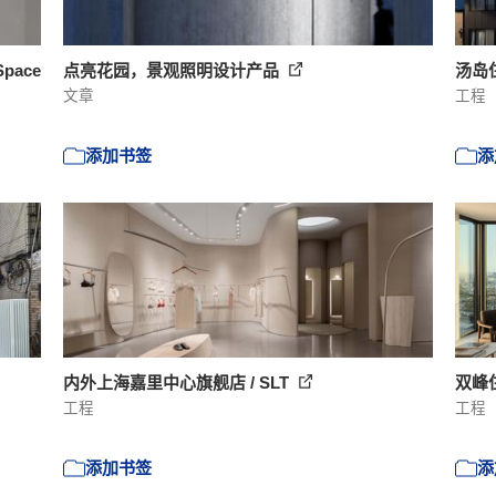
Space
点亮花园，景观照明设计产品
汤岛住
文章
工程
添加书签
添
内外上海嘉里中心旗舰店 / SLT
双峰住
工程
工程
添加书签
添