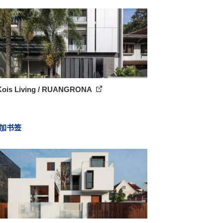
Kois Living / RUANGRONA
加书签