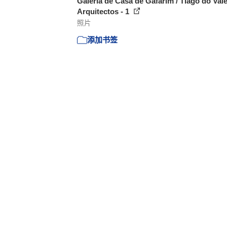
Galeria de Casa de Gafarim / Tiago do Val
Arquitectos - 1
照片
添加书签