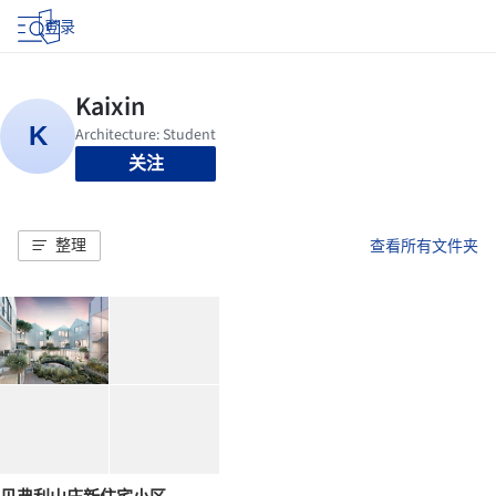
登录
关注
整理
查看所有文件夹