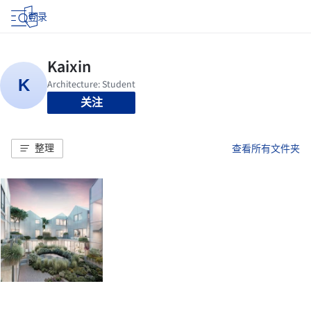
登录
关注
整理
查看所有文件夹