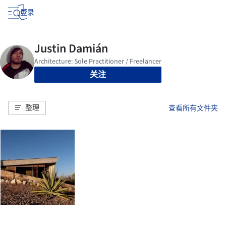
登录
关注
整理
查看所有文件夹