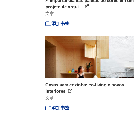
A importância das paletas de cores em um
projeto de arqui...
文章
添加书签
Casas sem cozinha: co-living e novos
interiores
文章
添加书签