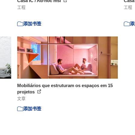
Casa IC / Ad-hoc msl
Casa 
工程
工程
添加书签
添
Mobiliários que estruturam os espaços em 15
projetos
文章
添加书签