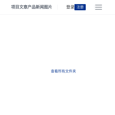
项目
文章
产品
新闻
图片
登录
注册
查看所有文件夹