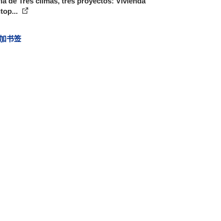
ía de Tres climas, tres proyectos: Vivienda
top...
加书签