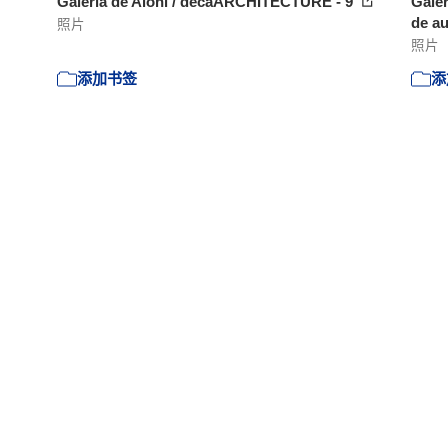
Galería de Aloni / decaARCHITECTURE - 9
Galer
de au
照片
照片
添加书签
添