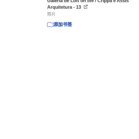
Galería de Loft on life / Crippa e Assis
Arquitetura - 13
照片
添加书签