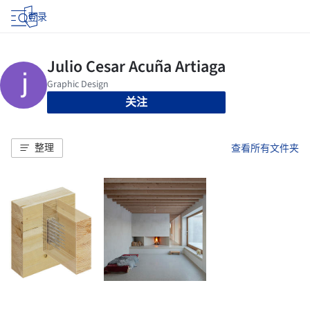
登录
关注
整理
查看所有文件夹