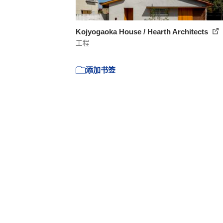
Kojyogaoka House / Hearth Architects
工程
添加书签