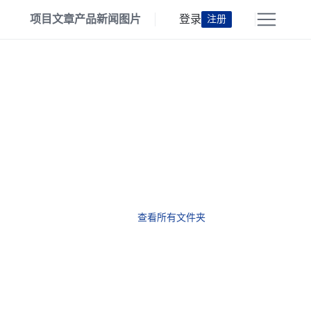
项目
文章
产品
新闻
图片
登录
注册
查看所有文件夹