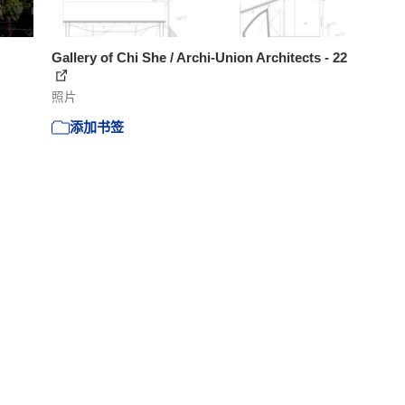
Gallery of Chi She / Archi-Union Architects - 22
照片
添加书签