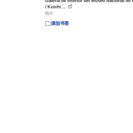
Galería de Interior del Museo Nacional de 
/ Koichi ...
照片
添加书签