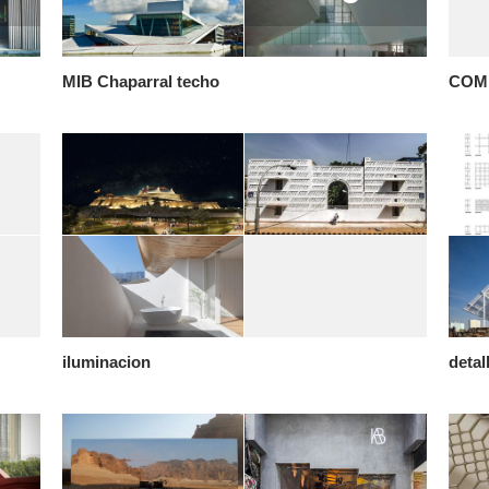
MIB Chaparral techo
COM
iluminacion
detal