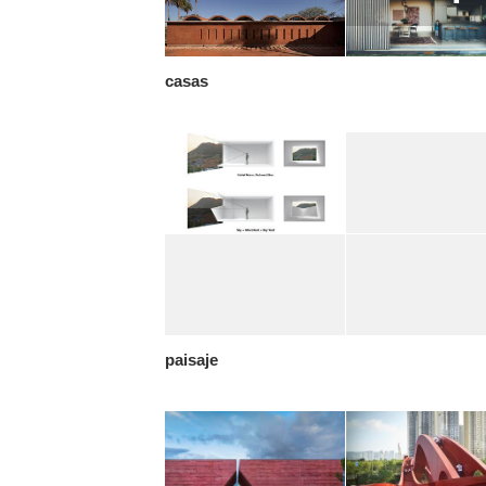
casas
paisaje