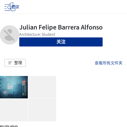
登录
关注
整理
查看所有文件夹