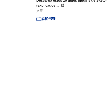
Descarga estos 10 útiles plugins de Sketc
(explicados ...
文章
添加书签