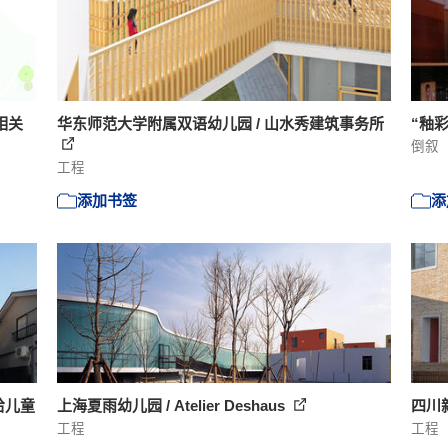
密相关
华东师范大学附属双语幼儿园 / 山水秀建筑事务所
“釉彩”
倒叙
工程
添加书签
添
给儿童
上海夏雨幼儿园 / Atelier Deshaus
四川
工程
工程