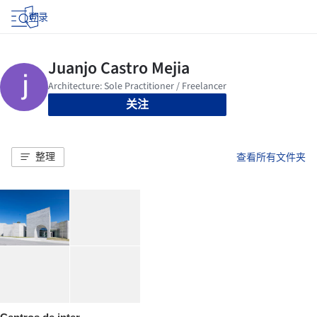
登录
关注
整理
查看所有文件夹