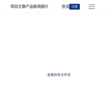
项目
文章
产品
新闻
图片
登录
注册
查看所有文件夹