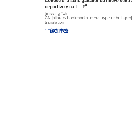
Conoce el diseño ganador de nuevo centr
deportivo y cult...
[missing "zh-
CN.jslibrary.bookmarks_meta_type.unbuilt-proj
translation]
添加书签