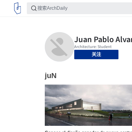
关注
juN