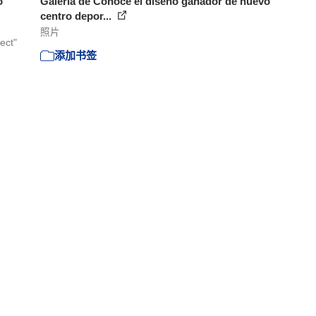
o
Galería de Conoce el diseño ganador de nuevo
centro depor...
照片
ect"
添加书签