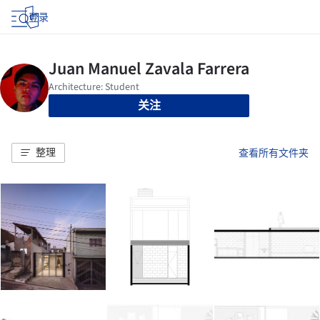
登录
关注
整理
查看所有文件夹