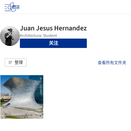
登录
关注
整理
查看所有文件夹