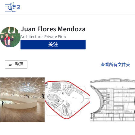
登录
关注
整理
查看所有文件夹