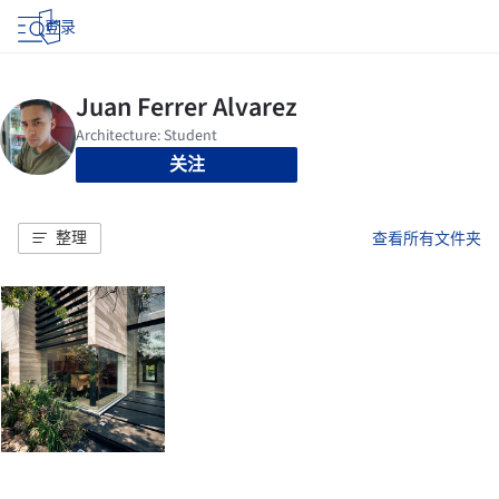
登录
关注
整理
查看所有文件夹