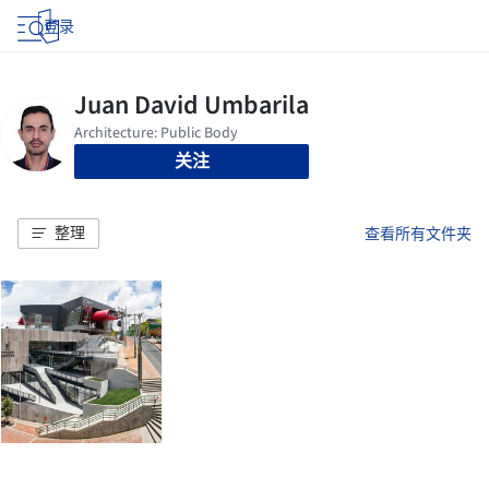
登录
关注
整理
查看所有文件夹