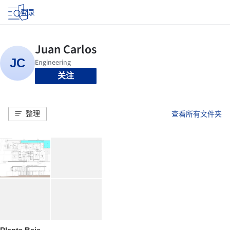
登录
关注
整理
查看所有文件夹