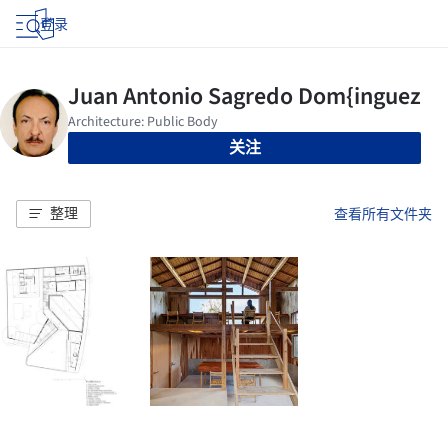
登录
关注
整理
查看所有文件夹