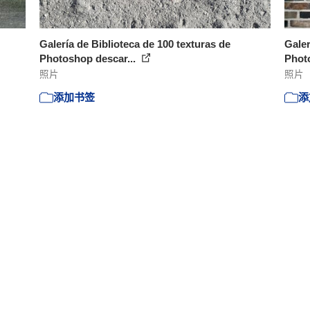
Galería de Biblioteca de 100 texturas de
Galer
Photoshop descar...
Phot
照片
照片
添加书签
添