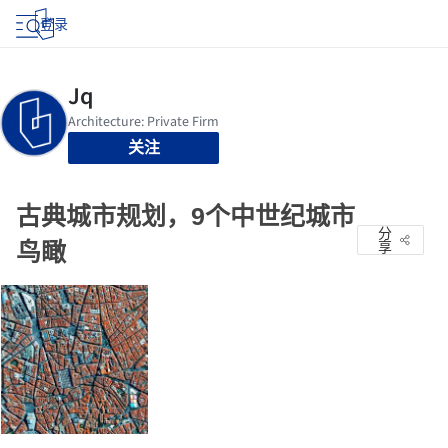
登录
关注
古典城市规划，9个中世纪城市
分
鸟瞰
享