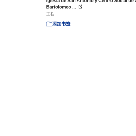
Iglesia de San Antonio y Centro Social de
Bartolomeo ...
工程
添加书签