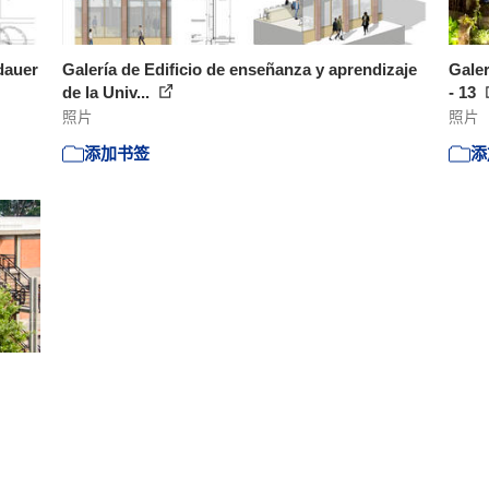
rdauer
Galería de Edificio de enseñanza y aprendizaje
Galer
de la Univ...
- 13
照片
照片
添加书签
添