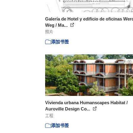
Galería de Hotel y edificio de oficinas We
Weg / Ma...
照片
添加书签
Vivienda urbana Humanscapes Habitat /
Auroville Design Co...
工程
添加书签