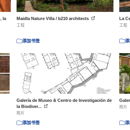
 la
Maidla Nature Villa / b210 architects
La Ce
工程
工程
添加书签
添
Galería de Museo & Centro de Investigación de
Galer
la Biodiver...
照片
照片
添加书签
添