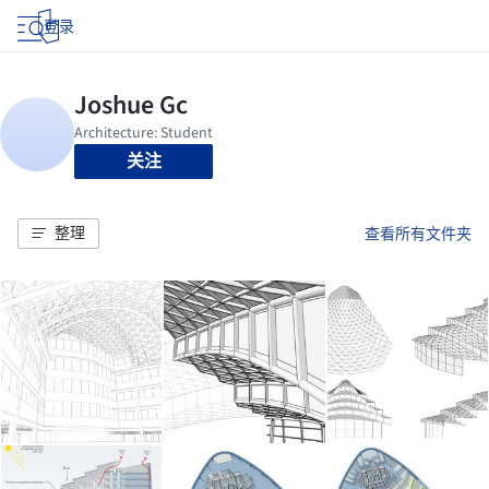
登录
关注
整理
查看所有文件夹