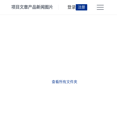
项目
文章
产品
新闻
图片
登录
注册
查看所有文件夹