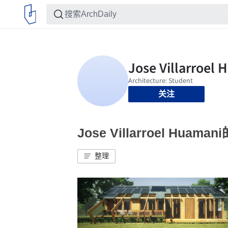
关注
Jose Villarroel Huam
整理