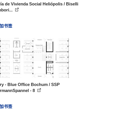
ía de Vivienda Social Heliópolis / Biselli
bori...
加书签
ry - Blue Office Bochum / SSP
rmannSpannel - 8
加书签