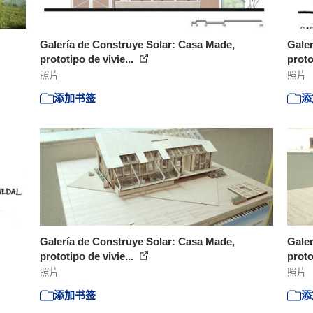
Galería de Construye Solar: Casa Made,
Galer
prototipo de vivie...
proto
照片
照片
添加书签
添
Galería de Construye Solar: Casa Made,
Galer
prototipo de vivie...
proto
照片
照片
添加书签
添