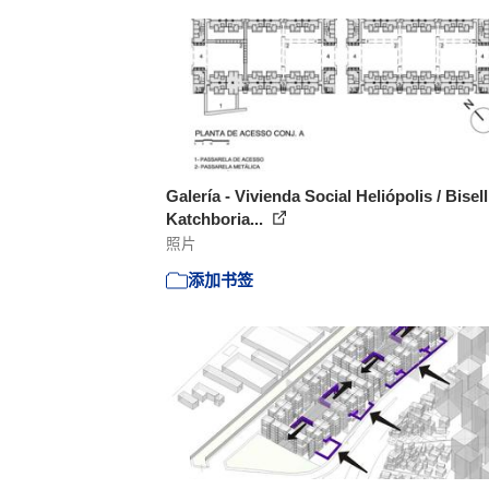
Galería - Vivienda Social Heliópolis / Bisell
Katchboria...
照片
添加书签