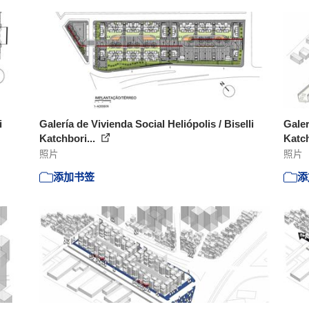
i
Galería de Vivienda Social Heliópolis / Biselli
Galer
Katchbori...
Katch
照片
照片
添加书签
添