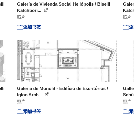
lli
Galería de Vivienda Social Heliópolis / Biselli
Galer
Katchbori...
Katch
照片
照片
添加书签
添
lli
Galeria de Monolit - Edifício de Escritórios /
Galle
Igloo Arch...
Schü
照片
照片
添加书签
添